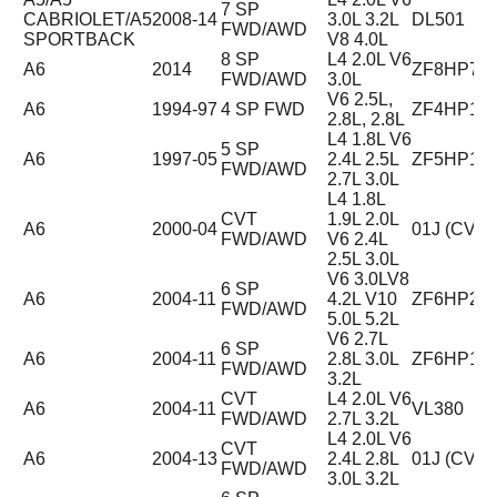
7 SP
CABRIOLET/A5
2008-14
3.0L 3.2L
DL501
FWD/AWD
SPORTBACK
V8 4.0L
8 SP
L4 2.0L V6
A6
2014
ZF8HP75
FWD/AWD
3.0L
V6 2.5L,
A6
1994-97
4 SP FWD
ZF4HP18
2.8L, 2.8L
L4 1.8L V6
5 SP
A6
1997-05
2.4L 2.5L
ZF5HP19
FWD/AWD
2.7L 3.0L
L4 1.8L
CVT
1.9L 2.0L
A6
2000-04
01J (CVT)
FWD/AWD
V6 2.4L
2.5L 3.0L
V6 3.0LV8
6 SP
A6
2004-11
4.2L V10
ZF6HP26
FWD/AWD
5.0L 5.2L
V6 2.7L
6 SP
A6
2004-11
2.8L 3.0L
ZF6HP19
FWD/AWD
3.2L
CVT
L4 2.0L V6
A6
2004-11
VL380
FWD/AWD
2.7L 3.2L
L4 2.0L V6
CVT
A6
2004-13
2.4L 2.8L
01J (CVT)
FWD/AWD
3.0L 3.2L