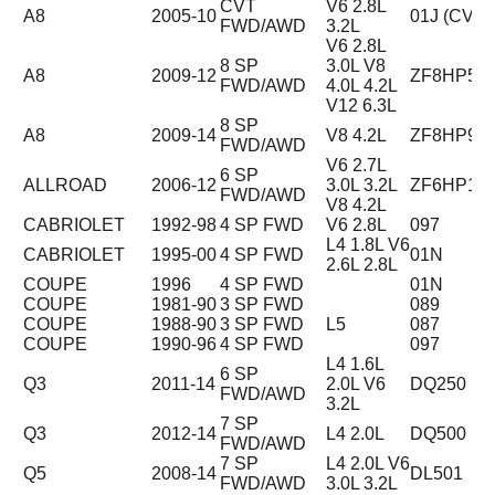
CVT
V6 2.8L
A8
2005-10
01J (CVT)
FWD/AWD
3.2L
V6 2.8L
8 SP
3.0L V8
A8
2009-12
ZF8HP55
FWD/AWD
4.0L 4.2L
V12 6.3L
8 SP
A8
2009-14
V8 4.2L
ZF8HP90
FWD/AWD
V6 2.7L
6 SP
ALLROAD
2006-12
3.0L 3.2L
ZF6HP19
FWD/AWD
V8 4.2L
CABRIOLET
1992-98
4 SP FWD
V6 2.8L
097
L4 1.8L V6
CABRIOLET
1995-00
4 SP FWD
01N
2.6L 2.8L
COUPE
1996
4 SP FWD
01N
COUPE
1981-90
3 SP FWD
089
COUPE
1988-90
3 SP FWD
L5
087
COUPE
1990-96
4 SP FWD
097
L4 1.6L
6 SP
Q3
2011-14
2.0L V6
DQ250 (02
FWD/AWD
3.2L
7 SP
Q3
2012-14
L4 2.0L
DQ500
FWD/AWD
7 SP
L4 2.0L V6
Q5
2008-14
DL501
FWD/AWD
3.0L 3.2L