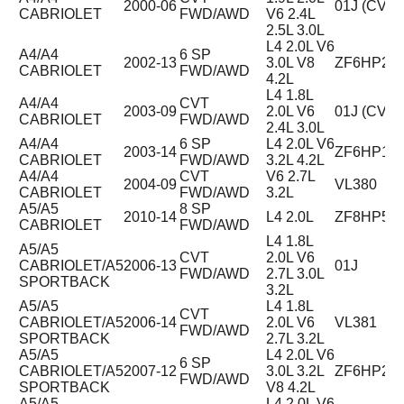
2000-06
01J (CVT)
CABRIOLET
FWD/AWD
V6 2.4L
2.5L 3.0L
L4 2.0L V6
A4/A4
6 SP
2002-13
3.0L V8
ZF6HP26
CABRIOLET
FWD/AWD
4.2L
L4 1.8L
A4/A4
CVT
2003-09
2.0L V6
01J (CVT)
CABRIOLET
FWD/AWD
2.4L 3.0L
A4/A4
6 SP
L4 2.0L V6
2003-14
ZF6HP19
CABRIOLET
FWD/AWD
3.2L 4.2L
A4/A4
CVT
V6 2.7L
2004-09
VL380
CABRIOLET
FWD/AWD
3.2L
A5/A5
8 SP
2010-14
L4 2.0L
ZF8HP55
CABRIOLET
FWD/AWD
L4 1.8L
A5/A5
CVT
2.0L V6
CABRIOLET/A5
2006-13
01J
FWD/AWD
2.7L 3.0L
SPORTBACK
3.2L
A5/A5
L4 1.8L
CVT
CABRIOLET/A5
2006-14
2.0L V6
VL381
FWD/AWD
SPORTBACK
2.7L 3.2L
A5/A5
L4 2.0L V6
6 SP
CABRIOLET/A5
2007-12
3.0L 3.2L
ZF6HP28
FWD/AWD
SPORTBACK
V8 4.2L
A5/A5
L4 2.0L V6