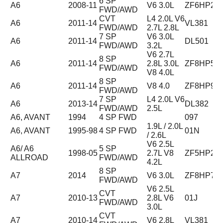
6 SP
A6
2008-11
V6 3.0L
ZF6HP28
FWD/AWD
CVT
L4 2.0L V6
A6
2011-14
VL381
FWD/AWD
2.7L 2.8L
7 SP
V6 3.0L
A6
2011-14
DL501
FWD/AWD
3.2L
V6 2.7L
8 SP
A6
2011-14
2.8L 3.0L
ZF8HP55
FWD/AWD
V8 4.0L
8 SP
A6
2011-14
V8 4.0
ZF8HP90
FWD/AWD
7 SP
L4 2.0L V6
A6
2013-14
DL382
FWD/AWD
2.5L
A6, AVANT
1994
4 SP FWD
097
1.9L / 2.0L
A6, AVANT
1995-98
4 SP FWD
01N
/ 2.6L
V6 2.5L
A6/ A6
5 SP
1998-05
2.7L V8
ZF5HP24
ALLROAD
FWD/AWD
4.2L
8 SP
A7
2014
V6 3.0L
ZF8HP75
FWD/AWD
V6 2.5L
CVT
A7
2010-13
2.8L V6
01J
FWD/AWD
3.0L
CVT
A7
2010-14
V6 2.8L
VL381