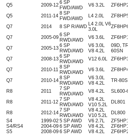
6 SP
Q5
2009-12
V6 3.2L
ZF6HP28
FWD/AWD
8 SP
Q5
2011-14
L4 2.0L
ZF8HP55
FWD/AWD
L4 2.0L V6
Q7
2014
8 SP R/AWD
ZF8HP65
3.0L
6 SP
Q7
2005-09
V6 3.6L
ZF6HP19
RWD/AWD
6 SP
V6 3.0L
09D, TR-
Q7
2005-13
RWD/AWD
V8 4.2L
60SN
6 SP
Q7
2008-13
V12 6.0L
ZF6HP32
RWD/AWD
8 SP
Q7
2010-11
V6 3.6L
ZF8HP45
RWD/AWD
8 SP
V6 3.0L
Q7
2010-14
TR-80SD
RWD/AWD
V8 4.2L
7 SP
R8
2011
V8 4.2L
SL600-6A
RWD/AWD
7 SP
V8 4.2L
R8
2011-12
DL801
RWD/AWD
V10 5.2L
7 SP
V8 4.2L
R8
2012-14
DL800
RWD/AWD
V10 5.2L
S4
1999-02
5 SP AWD
V6 2.7L
ZF5HP19
S4/RS4
2004-09
6 SP AWD
V8 4.2L
ZF6HP19
S5
2008-09
6 SP AWD
V8 4.2L
ZF6HP28