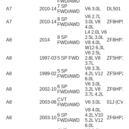
FWD/AWD
7 SP
A7
2010-14
V6 3.0L
DL501
FWD/AWD
V6 2.7L
8 SP
A7
2010-14
3.0L V8
ZF8HP55
FWD/AWD
4.0L
L4 2.0L V6
8 SP
2.5L 3.0L
A8
2014
ZF8HP75
FWD/AWD
V8 4.0L
W12 6.3L
V6 2.5L
A8
1997-03
5 SP FWD
2.8L V8
ZF5HP19
3.7L
V8 3.3L
5 SP
A8
1999-02
4.2L V12
ZF5HP24
FWD/AWD
6.0L
V6 3.0L
6 SP
A8
2002-10
3.2L V8
ZF6HP19
FWD/AWD
3.7L 4.2L
CVT
A8
2003-06
V6 3.0L
01J (CVT)
FWD/AWD
V8 4.0L
6 SP
4.2L V10
A8
2003-10
ZF6HP26
FWD/AWD
5.2L V12
6.0L