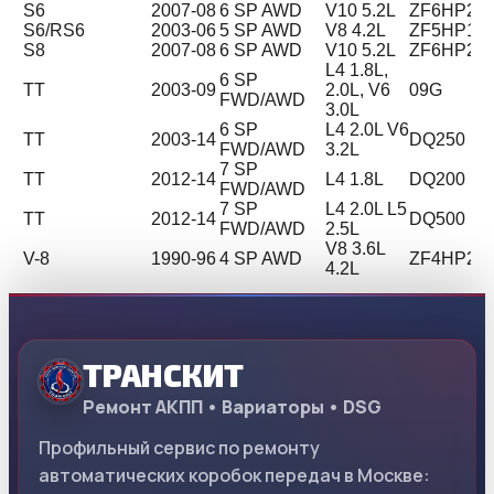
S6
2007-08
6 SP AWD
V10 5.2L
ZF6HP26
S6/RS6
2003-06
5 SP AWD
V8 4.2L
ZF5HP19
S8
2007-08
6 SP AWD
V10 5.2L
ZF6HP26
L4 1.8L,
6 SP
TT
2003-09
2.0L, V6
09G
FWD/AWD
3.0L
6 SP
L4 2.0L V6
TT
2003-14
DQ250 (02
FWD/AWD
3.2L
7 SP
TT
2012-14
L4 1.8L
DQ200
FWD/AWD
7 SP
L4 2.0L L5
TT
2012-14
DQ500
FWD/AWD
2.5L
V8 3.6L
V-8
1990-96
4 SP AWD
ZF4HP24
4.2L
ТРАНСКИТ
Ремонт АКПП • Вариаторы • DSG
Профильный сервис по ремонту
автоматических коробок передач в Москве: