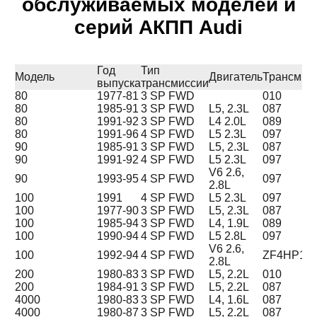
обслуживаемых моделей и
серий АКПП Audi
Год
Тип
Модель
Двигатель
Трансмис
выпуска
трансмиссии
80
1977-81
3 SP FWD
010
80
1985-91
3 SP FWD
L5, 2.3L
087
80
1991-92
3 SP FWD
L4 2.0L
089
80
1991-96
4 SP FWD
L5 2.3L
097
90
1985-91
3 SP FWD
L5, 2.3L
087
90
1991-92
4 SP FWD
L5 2.3L
097
V6 2.6,
90
1993-95
4 SP FWD
097
2.8L
100
1991
4 SP FWD
L5 2.3L
097
100
1977-90
3 SP FWD
L5, 2.3L
087
100
1985-94
3 SP FWD
L4, 1.9L
089
100
1990-94
4 SP FWD
L5 2.8L
097
V6 2.6,
100
1992-94
4 SP FWD
ZF4HP18
2.8L
200
1980-83
3 SP FWD
L5, 2.2L
010
200
1984-91
3 SP FWD
L5, 2.2L
087
4000
1980-83
3 SP FWD
L4, 1.6L
087
4000
1980-87
3 SP FWD
L5, 2.2L
087