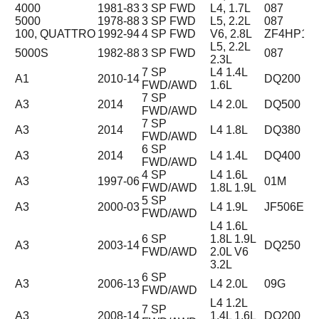
4000
1981-83
3 SP FWD
L4, 1.7L
087
5000
1978-88
3 SP FWD
L5, 2.2L
087
100, QUATTRO
1992-94
4 SP FWD
V6, 2.8L
ZF4HP18
L5, 2.2L
5000S
1982-88
3 SP FWD
087
2.3L
7 SP
L4 1.4L
A1
2010-14
DQ200
FWD/AWD
1.6L
7 SP
A3
2014
L4 2.0L
DQ500
FWD/AWD
7 SP
A3
2014
L4 1.8L
DQ380
FWD/AWD
6 SP
A3
2014
L4 1.4L
DQ400
FWD/AWD
4 SP
L4 1.6L
A3
1997-06
01M
FWD/AWD
1.8L 1.9L
5 SP
A3
2000-03
L4 1.9L
JF506E
FWD/AWD
L4 1.6L
6 SP
1.8L 1.9L
A3
2003-14
DQ250 (02
FWD/AWD
2.0L V6
3.2L
6 SP
A3
2006-13
L4 2.0L
09G
FWD/AWD
L4 1.2L
7 SP
A3
2008-14
1.4L 1.6L
DQ200