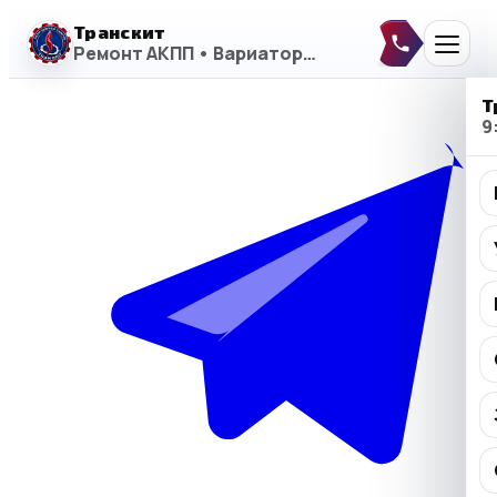
Транскит
Ремонт АКПП • Вариаторы • DSG
Т
9