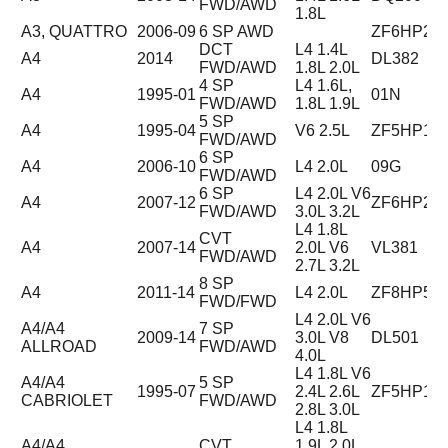
FWD/AWD
1.8L
A3, QUATTRO
2006-09
6 SP AWD
ZF6HP26
DCT
L4 1.4L
A4
2014
DL382
FWD/AWD
1.8L 2.0L
4 SP
L4 1.6L,
A4
1995-01
01N
FWD/AWD
1.8L 1.9L
5 SP
A4
1995-04
V6 2.5L
ZF5HP19
FWD/AWD
6 SP
A4
2006-10
L4 2.0L
09G
FWD/AWD
6 SP
L4 2.0L V6
A4
2007-12
ZF6HP28
FWD/AWD
3.0L 3.2L
L4 1.8L
CVT
A4
2007-14
2.0L V6
VL381
FWD/AWD
2.7L 3.2L
8 SP
A4
2011-14
L4 2.0L
ZF8HP55
FWD/FWD
L4 2.0L V6
A4/A4
7 SP
2009-14
3.0L V8
DL501
ALLROAD
FWD/AWD
4.0L
L4 1.8L V6
A4/A4
5 SP
1995-07
2.4L 2.6L
ZF5HP19
CABRIOLET
FWD/AWD
2.8L 3.0L
L4 1.8L
A4/A4
CVT
1.9L 2.0L