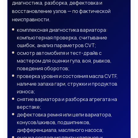
диагностика, разборка, дефектовка и
восстановление узлов — по фактической
неисправности.
комплексная диагностика вариатора:
компьютерная проверка, считывание
ошибок, анализ параметров CVT;
осмотр автомобиля и тест-драйв с
мастером для оценки гула, воя, рывков,
поведения оборотов;
проверка уровня и состояния масла CVTF,
наличие запаха гари, стружки и продуктов
износа;
снятие вариатора и разборка агрегата на
верстаке;
дефектовка ремня или цепи вариатора,
конусов/шкивов, подшипников,
дифференциала, масляного насоса;
оценка состояния плиты клапанов и