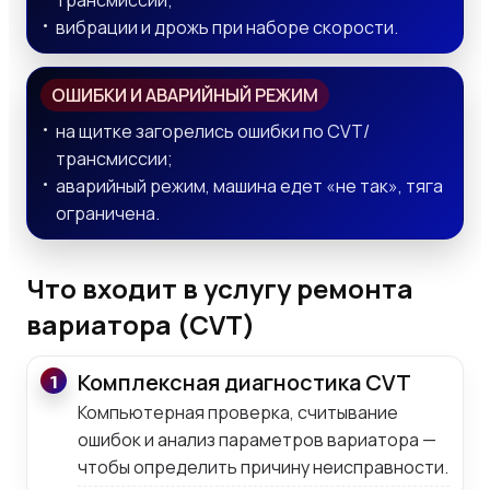
трансмиссии;
вибрации и дрожь при наборе скорости.
ОШИБКИ И АВАРИЙНЫЙ РЕЖИМ
на щитке загорелись ошибки по CVT/
трансмиссии;
аварийный режим, машина едет «не так», тяга
ограничена.
Что входит в услугу ремонта
вариатора (CVT)
Комплексная диагностика CVT
1
Компьютерная проверка, считывание
ошибок и анализ параметров вариатора —
чтобы определить причину неисправности.