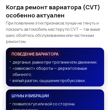
Когда ремонт вариатора (CVT)
особенно актуален
При появлении этих признаков лучше не тянуть и
показать автомобиль мастеру по CVT — так выше
шанс обойтись обслуживанием или частичным
ремонтом.
ПОВЕДЕНИЕ ВАРИАТОРА
дерганья, рывки при трогании или движении;
«зависают» обороты — держатся выше
обычного;
вялый разгон, ощущение пробуксовки.
ШУМЫ И ВИБРАЦИИ
появился гул или вой со стороны