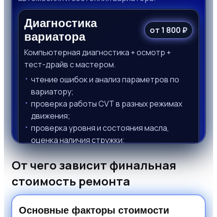
Диагностика
от 1 800 ₽
вариатора
Компьютерная диагностика + осмотр +
тест-драйв с мастером.
чтение ошибок и анализ параметров по
вариатору;
проверка работы CVT в разных режимах
движения;
проверка уровня и состояния масла,
оценка наличия стружки;
рекомендации по дальнейшим действиям:
От чего зависит финальная
обслуживание, частичный или капитальный
ремонт.
стоимость ремонта
Подходит,
если появились пинки, задержки
включения, ошибки по коробке или запах
Основные факторы стоимости
гари.