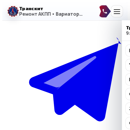
Транскит
Ремонт АКПП • Вариаторы • DSG
Т
9